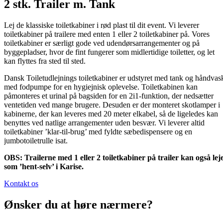
2 stk. Trailer m. Tank
Lej de klassiske toiletkabiner i rød plast til dit event. Vi leverer
toiletkabiner på trailere med enten 1 eller 2 toiletkabiner på. Vores
toiletkabiner er særligt gode ved udendørsarrangementer og på
byggepladser, hvor de fint fungerer som midlertidige toiletter, og let
kan flyttes fra sted til sted.
Dansk Toiletudlejnings toiletkabiner er udstyret med tank og håndvas
med fodpumpe for en hygiejnisk oplevelse. Toiletkabinen kan
påmonteres et urinal på bagsiden for en 2i1-funktion, der nedsætter
ventetiden ved mange brugere. Desuden er der monteret skotlamper i
kabinerne, der kan leveres med 20 meter elkabel, så de ligeledes kan
benyttes ved natlige arrangementer uden besvær. Vi leverer altid
toiletkabiner ’klar-til-brug’ med fyldte sæbedispensere og en
jumbotoiletrulle isat.
OBS: Trailerne med 1 eller 2 toiletkabiner på trailer kan også lej
som ’hent-selv’ i Karise.
Kontakt os
Ønsker du at høre nærmere?