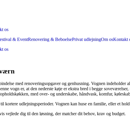
kt os
estival & Event
Renovering & Beboelse
Privat udlejning
Om os
Kontakt 
kt os
kværn
forbindelse med renoveringsopgaver og genhusning. Vognen indeholder
e vogn er, at den nederste køje er ekstra bred i begge soveværelser, så
e/opholdskøkken, med over- og underskabe, håndvask, komfur, køleska
l til kortere udlejningsperioder. Vognen kan huse en familie, eller et h
s vejlede dig til den løsning, der matcher dit behov, krav og budget.