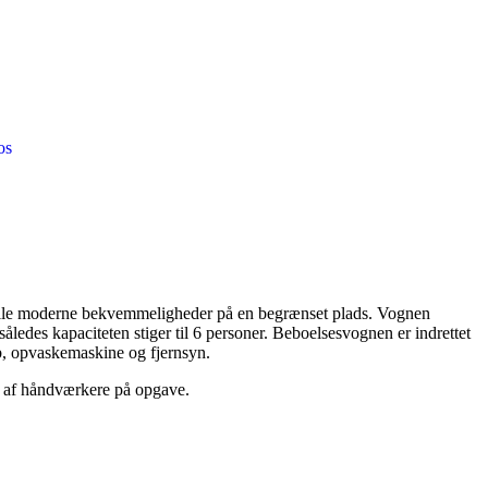
os
 alle moderne bekvemmeligheder på en begrænset plads. Vognen
ledes kapaciteten stiger til 6 personer. Beboelsesvognen er indrettet
b, opvaskemaskine og fjernsyn.
old af håndværkere på opgave.