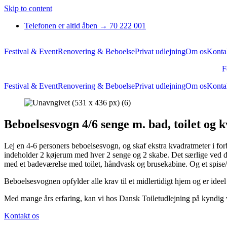
Skip to content
Telefonen er altid åben → 70 222 001
Festival & Event
Renovering & Beboelse
Privat udlejning
Om os
Konta
F
Festival & Event
Renovering & Beboelse
Privat udlejning
Om os
Konta
Beboelsesvogn 4/6 senge m. bad, toilet og 
Lej en 4-6 personers beboelsesvogn, og skaf ekstra kvadratmeter i 
indeholder 2 køjerum med hver 2 senge og 2 skabe. Det særlige ved denn
med et badeværelse med toilet, håndvask og brusekabine. Og et spis
Beboelsesvognen opfylder alle krav til et midlertidigt hjem og er idee
Med mange års erfaring, kan vi hos Dansk Toiletudlejning på kyndig vi
Kontakt os