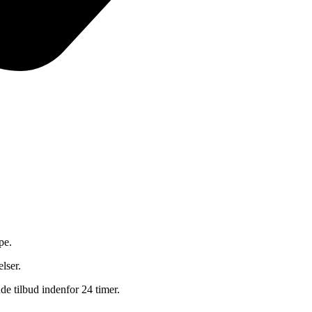
pe.
elser.
nde tilbud indenfor 24 timer.