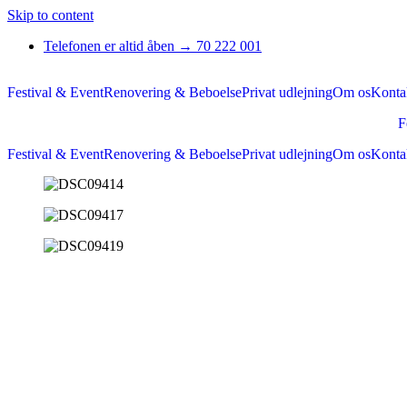
Skip to content
Telefonen er altid åben → 70 222 001
Festival & Event
Renovering & Beboelse
Privat udlejning
Om os
Konta
F
Festival & Event
Renovering & Beboelse
Privat udlejning
Om os
Konta