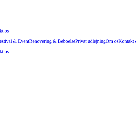
kt os
estival & Event
Renovering & Beboelse
Privat udlejning
Om os
Kontakt 
kt os