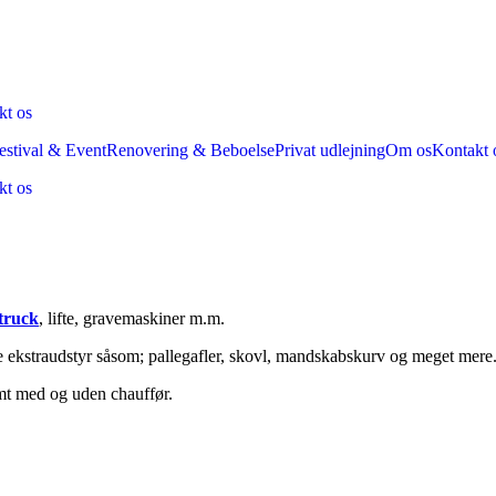
kt os
estival & Event
Renovering & Beboelse
Privat udlejning
Om os
Kontakt 
kt os
truck
, lifte, gravemaskiner m.m.
ge ekstraudstyr såsom; pallegafler, skovl, mandskabskurv og meget mere
amt med og uden chauffør.