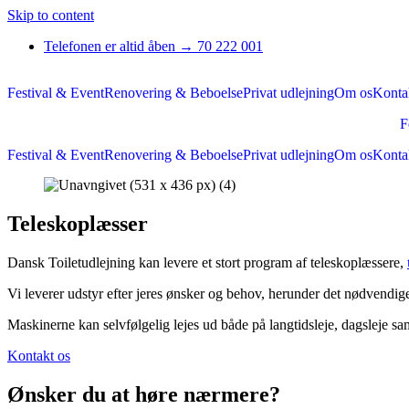
Skip to content
Telefonen er altid åben → 70 222 001
Festival & Event
Renovering & Beboelse
Privat udlejning
Om os
Konta
F
Festival & Event
Renovering & Beboelse
Privat udlejning
Om os
Konta
Teleskoplæsser
Dansk Toiletudlejning kan levere et stort program af teleskoplæssere,
Vi leverer udstyr efter jeres ønsker og behov, herunder det nødvendi
Maskinerne kan selvfølgelig lejes ud både på langtidsleje, dagsleje s
Kontakt os
Ønsker du at høre nærmere?