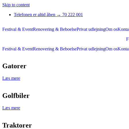
Skip to content
Telefonen er altid åben → 70 222 001
Festival & Event
Renovering & Beboelse
Privat udlejning
Om os
Konta
F
Festival & Event
Renovering & Beboelse
Privat udlejning
Om os
Konta
Gatorer
Læs mere
Golfbiler
Læs mere
Traktorer