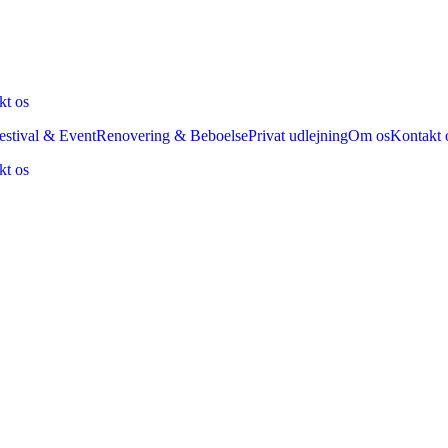
kt os
estival & Event
Renovering & Beboelse
Privat udlejning
Om os
Kontakt 
kt os